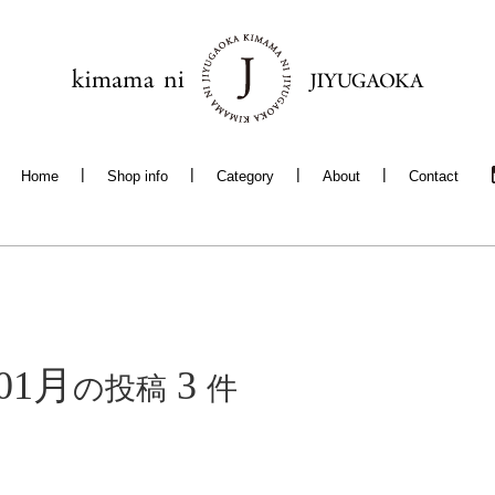
Home
Shop info
Category
About
Contact
01月
3
の投稿
件