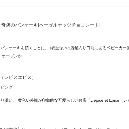
’S】 奇跡のパンケーキ[ヘーゼルナッツチョコレート]
パンケーキを頂くことに。 緑道沿いの店舗入り口前にあるベビーカー
ープンか ...
Epice（レピスエピス）
ピング
い。 黄色い外観が印象的な可愛らしいお店「L'epice et Epice（レ