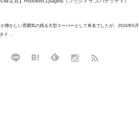
文谷】Hoooked Zpagetti（フックドゥ ズパゲッティ）
か懐かしい雰囲気の残る大型スーパーとして有名でしたが、2016年5
イ ...