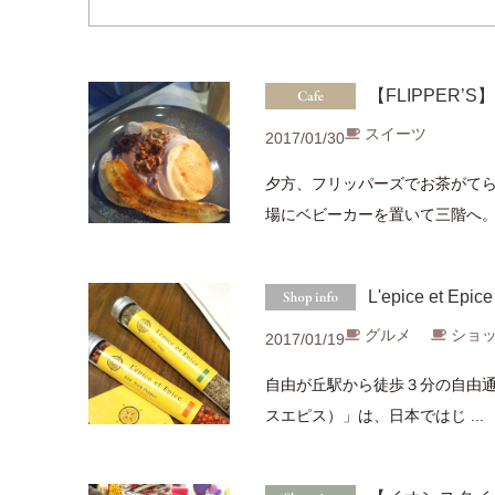
【FLIPPER
スイーツ
2017/01/30
夕方、フリッパーズでお茶がてら
場にベビーカーを置いて三階へ。 オ
L'epice et 
グルメ
ショッ
2017/01/19
自由が丘駅から徒歩３分の自由通り沿
スエピス）」は、日本ではじ ...